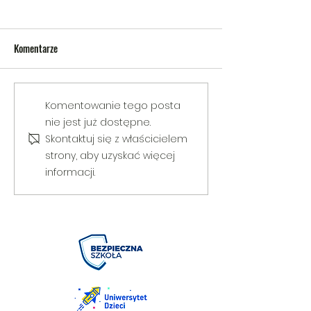
Komentarze
V Gminny Turniej Szachowy o
Egzamin praktyczny
Komentowanie tego posta
Puchar Burmistrza Bełżyc
rowerową
nie jest już dostępne.
Skontaktuj się z właścicielem
strony, aby uzyskać więcej
informacji.