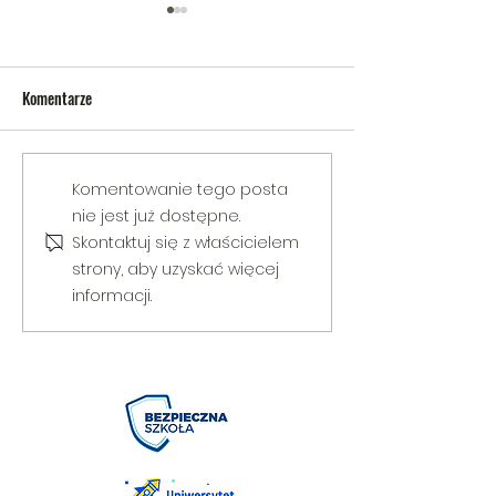
Komentarze
V Gminny Turniej Szachowy o
Egzamin praktyczny
Komentowanie tego posta
Puchar Burmistrza Bełżyc
rowerową
nie jest już dostępne.
Skontaktuj się z właścicielem
strony, aby uzyskać więcej
informacji.